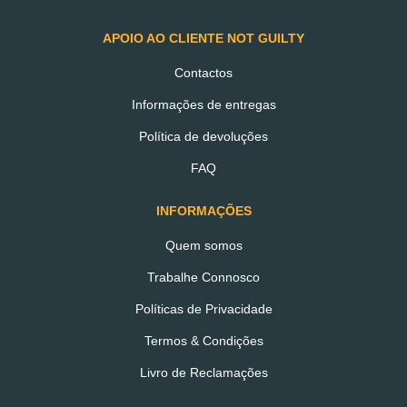
ADICIONAR AO CARRINHO
APOIO AO CLIENTE NOT GUILTY
Contactos
Informações de entregas
Snack de Chocolate Negro
Política de devoluções
com Recheio de Amêndoa
FAQ
INFORMAÇÕES
€1.10
Quem somos
Trabalhe Connosco
ADICIONAR AO CARRINHO
Políticas de Privacidade
Termos & Condições
Livro de Reclamações