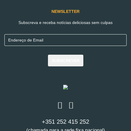
VEJA MAIS
NEWSLETTER
Subscreva e receba notícias deliciosas sem culpas
SUBSCREVER
Conhece a Not
Guilty.
Sabe como são
feitos os nossos
produtos.
+351 252 415 252
SAIBA MAIS
(chamada para a rede fixa nacional)