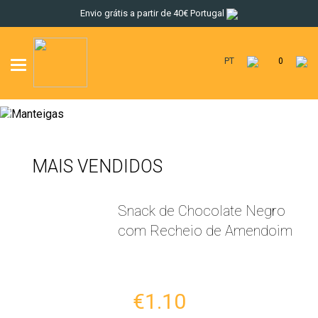
Envio grátis a partir de 40€ Portugal
PT
0
Toggle
navigation
MAIS VENDIDOS
Snack de Chocolate Negro
com Recheio de Amendoim
€1.10