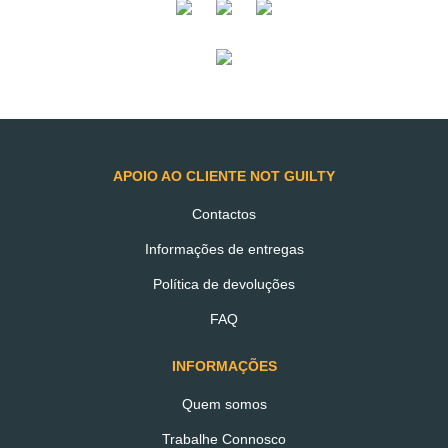
Snack de Chocolate Negro
com Recheio de Caju
€1.10
APOIO AO CLIENTE NOT GUILTY
ADICIONAR AO CARRINHO
Contactos
Informações de entregas
Política de devoluções
FAQ
INFORMAÇÕES
TAMBÉM PODERÁ
Quem somos
Trabalhe Connosco