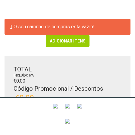
Error:
O seu carrinho de compras está vazio!
ADICIONAR ITENS
TOTAL
INCLUÍDO IVA
€0.00
Código Promocional / Descontos
€0.00
-
Gastos de Envio
€0.00
TOTAL
INCLUÍDO IVA