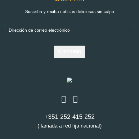
Suscriba y reciba noticias deliciosas sin culpa
REGISTRO
SUSCRIBIR
Al registrar, acepto los
Términos y Condiciones
y las
Políticas de Privacidad
YA TIENE CUENTA?
+351 252 415 252
INICIE SESIÓN
(llamada a red fija nacional)