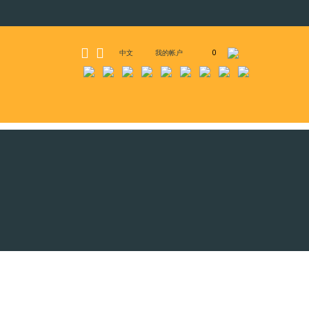
中文
我的帐户
0