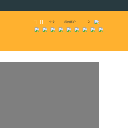
中文
我的帐户
0