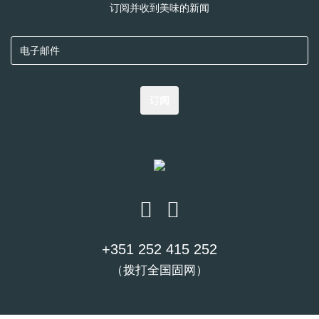
交付
工作日内
订阅并收到美味的新闻
国际正常
订单满60欧元免费
在订单确认后的8个
交付
工作日内
第二天发
根据指示的地址在订
确认订单后24小时
货
购时定义
内
订阅
附加信息
所有送货方式视乎产品库存情况。工作日不包括国家节日，
市政节日和周末。 在交付订单时，必需要签名。 要是您不
在家的话，快递会把包裹交给您的邻居，并且在您的邮箱留
下留言。退回订单之前，我们会尝试交给你包裹3次。
在特定情况下，在正常工作时间之外，可以交付订单。
+351 252 415 252
要是指示的地址不安全，我们保留不发送订单的权利。 如
果这个影响您订单的送货，您收到提醒通知。
（拨打全国固网）