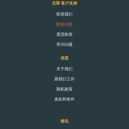
无罪 客户支持
联系我们
送貨信息
配送信息
退货政策
国内，我们提供免费送货服务，最低订购价值从40欧元起。
国外，最低订购价值60欧元起。
常问问题
要是您想退回订单的话，我们的退货政策提供30天的退货期
信息
和全额退款。
在国内交付的情况下，交付时间是4个工作日内，在交付到
关于我们
岛屿或国际交付的情况下，交付时间最多是8个工作日。
跟我们工作
次日到达快件需要附加额外费用，这个额外费用视乎交货地
隐私政策
点。
条款和条件
交付之是我们认可供应商的责任，但是我们保证全面监督。
类型
价钱
交货时间
简讯
全国正常
订单满40欧元免费
在订单确认后的4个