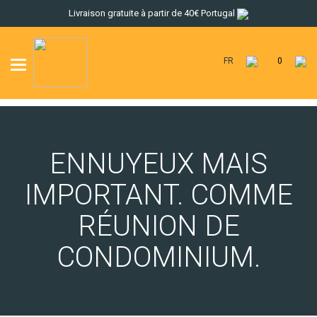
Livraison gratuite à partir de 40€ Portugal
FR
0
Toggle
navigation
ENNUYEUX MAIS
IMPORTANT. COMME
RÉUNION DE
CONDOMINIUM.